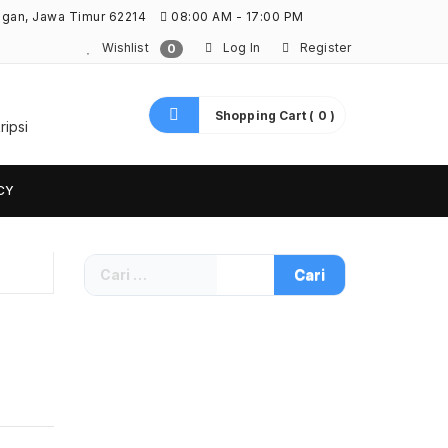
ngan, Jawa Timur 62214
08:00 AM - 17:00 PM
Wishlist
Log In
Register
0
Shopping Cart ( 0 )
ripsi
CY
Cari
untuk: