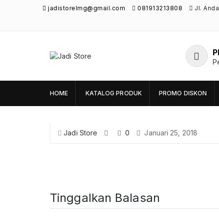
jadistorelmg@gmail.com
081913213808
Jl. And
P
Jadi Store
P
Pusat Aksesoris HP, Komputer & Produk
Unik di Lamongan
HOME
KATALOG PRODUK
PROMO DISKON
Jadi Store
0
Januari 25, 2018
Tinggalkan Balasan