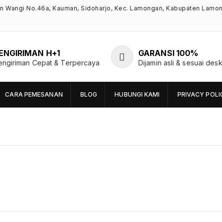
an Wangi No.46a, Kauman, Sidoharjo, Kec. Lamongan, Kabupaten Lamo
ENGIRIMAN H+1
GARANSI 100%
engiriman Cepat & Terpercaya
Dijamin asli & sesuai desk
CARA PEMESANAN
BLOG
HUBUNGI KAMI
PRIVACY POLI