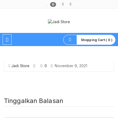
0
Pusat Aksesoris HP, Komputer & Produk Unik di Lamongan
Shopping Cart ( 0 )
Jadi Store
0
November 9, 2021
Tinggalkan Balasan