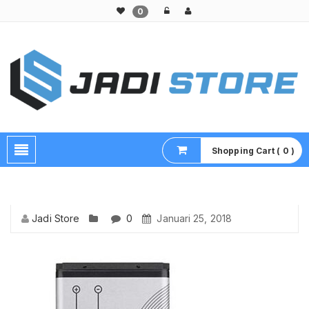
0
Pusat Aksesoris HP, Komputer & Produk Unik di Lamongan
Shopping Cart ( 0 )
Jadi Store
0
Januari 25, 2018