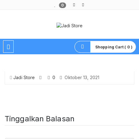
0
Pusat Aksesoris HP, Komputer & Produk Unik di Lamongan
Shopping Cart ( 0 )
Jadi Store
0
Oktober 13, 2021
Tinggalkan Balasan