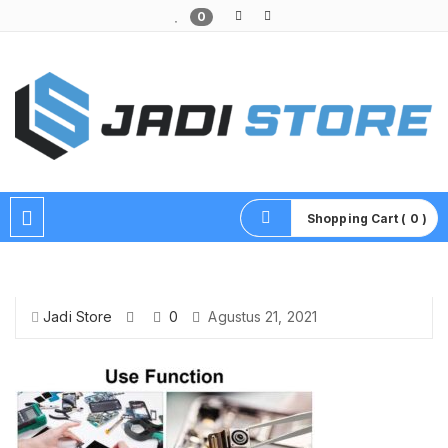
0
Pusat Aksesoris HP, Komputer & Produk Unik di Lamongan
Shopping Cart ( 0 )
Jadi Store
0
Agustus 21, 2021