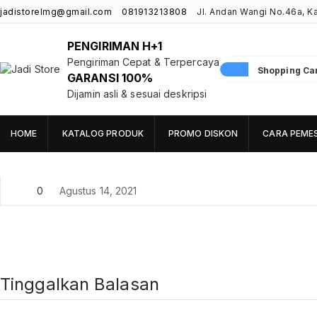
jadistorelmg@gmail.com
081913213808
Jl. Andan Wangi No.46a, 
PENGIRIMAN H+1
Pengiriman Cepat & Terpercaya
Shopping Cart
GARANSI 100%
Jadi Store
Pusat Aksesoris HP, Komputer & Produk Unik di Lamongan
Dijamin asli & sesuai deskripsi
HOME
KATALOG PRODUK
PROMO DISKON
CARA PEME
0
Agustus 14, 2021
Tinggalkan Balasan