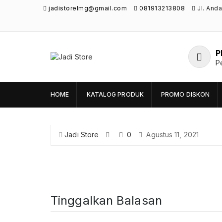
jadistorelmg@gmail.com
081913213808
Jl. And
P
Jadi Store
P
Pusat Aksesoris HP, Komputer & Produk
Unik di Lamongan
HOME
KATALOG PRODUK
PROMO DISKON
Jadi Store
0
Agustus 11, 2021
Tinggalkan Balasan