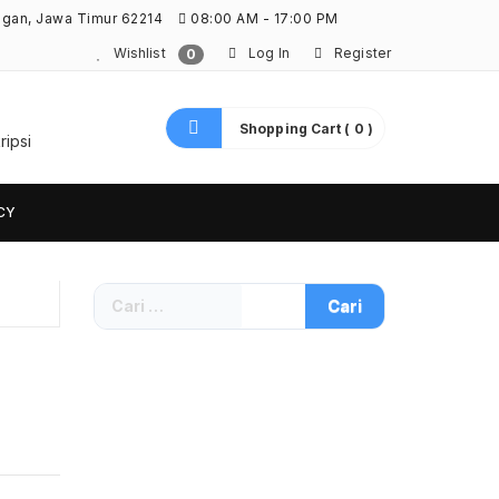
ngan, Jawa Timur 62214
08:00 AM - 17:00 PM
Wishlist
Log In
Register
0
Shopping Cart ( 0 )
ripsi
CY
Cari
untuk: