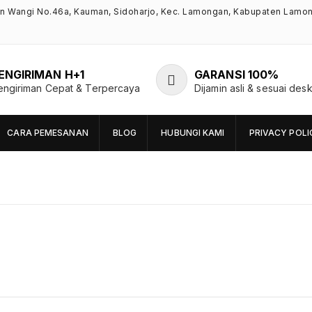
an Wangi No.46a, Kauman, Sidoharjo, Kec. Lamongan, Kabupaten Lamo
ENGIRIMAN H+1
GARANSI 100%
engiriman Cepat & Terpercaya
Dijamin asli & sesuai desk
CARA PEMESANAN
BLOG
HUBUNGI KAMI
PRIVACY POLI