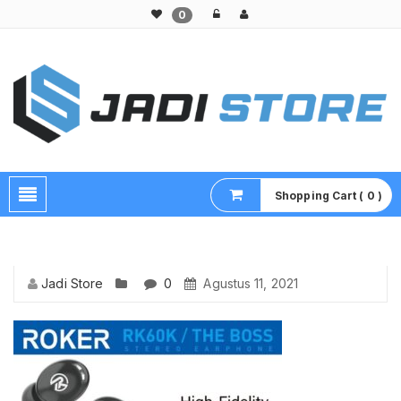
0
Pusat Aksesoris HP, Komputer & Produk Unik di Lamongan
Shopping Cart ( 0 )
Jadi Store
0
Agustus 11, 2021