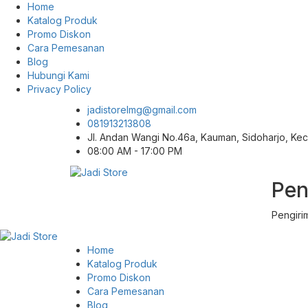
Home
Katalog Produk
Promo Diskon
Cara Pemesanan
Blog
Hubungi Kami
Privacy Policy
jadistorelmg@gmail.com
081913213808
Jl. Andan Wangi No.46a, Kauman, Sidoharjo, K
08:00 AM - 17:00 PM
Pen
Pusat Aksesoris HP, Komputer & Produk
Jadi Store
Unik di Lamongan
Pengiri
Home
Katalog Produk
Promo Diskon
Cara Pemesanan
Blog