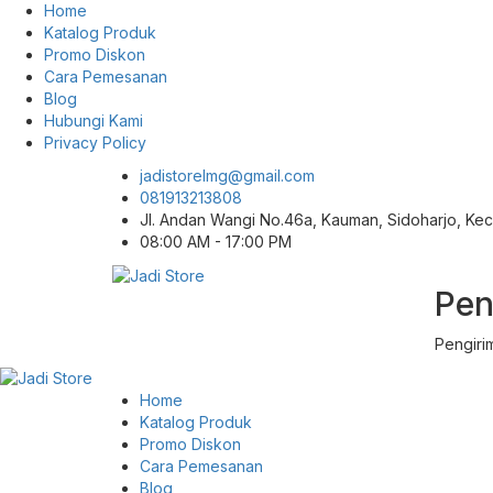
Home
Katalog Produk
Promo Diskon
Cara Pemesanan
Blog
Hubungi Kami
Privacy Policy
jadistorelmg@gmail.com
081913213808
Jl. Andan Wangi No.46a, Kauman, Sidoharjo, K
08:00 AM - 17:00 PM
Pen
Pusat Aksesoris HP, Komputer & Produk
Jadi Store
Unik di Lamongan
Pengiri
Home
Katalog Produk
Promo Diskon
Cara Pemesanan
Blog