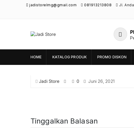
jadistorelmg@gmail.com
081913213808
Jl. And
P
Jadi Store
P
Pusat Aksesoris HP, Komputer & Produk
Unik di Lamongan
HOME
KATALOG PRODUK
PROMO DISKON
Jadi Store
0
Juni 26, 2021
Tinggalkan Balasan