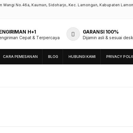
an Wangi No.46a, Kauman, Sidoharjo, Kec. Lamongan, Kabupaten Lamo
ENGIRIMAN H+1
GARANSI 100%
engiriman Cepat & Terpercaya
Dijamin asli & sesuai desk
CARA PEMESANAN
BLOG
HUBUNGI KAMI
PRIVACY POLI