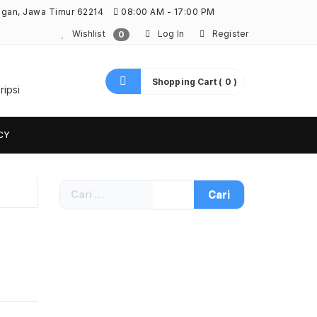
ngan, Jawa Timur 62214
08:00 AM - 17:00 PM
Wishlist
Log In
Register
0
Shopping Cart ( 0 )
ripsi
CY
Cari
untuk: