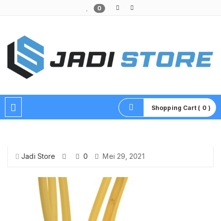
0
Pusat Aksesoris HP, Komputer & Produk Unik di Lamongan
Shopping Cart ( 0 )
Jadi Store
0
Mei 29, 2021