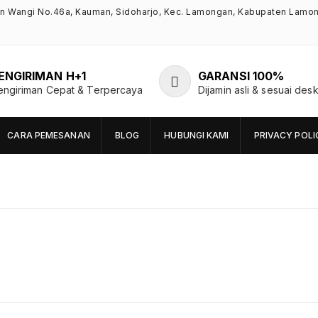
an Wangi No.46a, Kauman, Sidoharjo, Kec. Lamongan, Kabupaten Lamo
ENGIRIMAN H+1
GARANSI 100%
engiriman Cepat & Terpercaya
Dijamin asli & sesuai desk
CARA PEMESANAN
BLOG
HUBUNGI KAMI
PRIVACY POLI