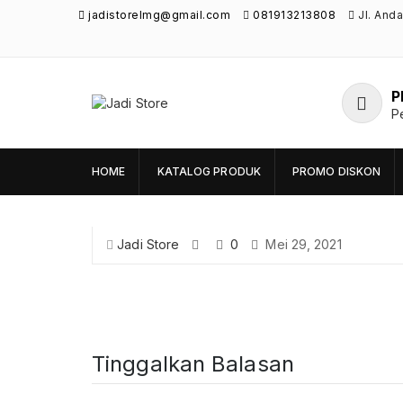
jadistorelmg@gmail.com
081913213808
Jl. And
P
Jadi Store
P
Pusat Aksesoris HP, Komputer & Produk
Unik di Lamongan
HOME
KATALOG PRODUK
PROMO DISKON
Jadi Store
0
Mei 29, 2021
Tinggalkan Balasan