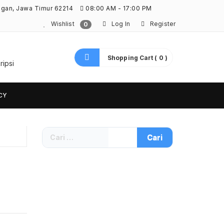
ngan, Jawa Timur 62214
08:00 AM - 17:00 PM
Wishlist
Log In
Register
0
Shopping Cart ( 0 )
ripsi
CY
Cari
untuk: