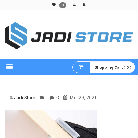
0
Pusat Aksesoris HP, Komputer & Produk Unik di Lamongan
Shopping Cart ( 0 )
Jadi Store
0
Mei 29, 2021