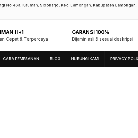
ngi No.46a, Kauman, Sidoharjo, Kec. Lamongan, Kabupaten Lamongan,
IMAN H+1
GARANSI 100%
man Cepat & Terpercaya
Dijamin asli & sesuai deskripsi
CARA PEMESANAN
BLOG
HUBUNGI KAMI
PRIVACY POLI