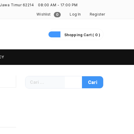
 Jawa Timur 62214
08:00 AM - 17:00 PM
Wishlist
Log In
Register
0
Shopping Cart ( 0 )
CY
Cari
untuk: