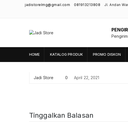
jadistorelmg@gmail.com
081913213808
Jl. Andan Wa
PENGIR
Jadi Store
Pengiri
Pusat Aksesoris HP, Komputer & Produk
Unik di Lamongan
HOME
KATALOG PRODUK
PROMO DISKON
Jadi Store
0
April 22, 2021
Tinggalkan Balasan