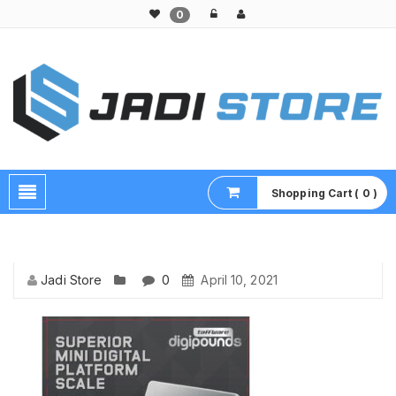
0
Pusat Aksesoris HP, Komputer & Produk Unik di Lamongan
Shopping Cart ( 0 )
Jadi Store
0
April 10, 2021