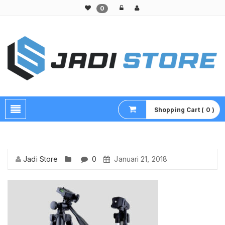
0
Pusat Aksesoris HP, Komputer & Produk Unik di Lamongan
Shopping Cart ( 0 )
Jadi Store
0
Januari 21, 2018