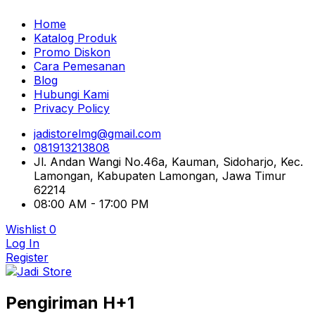
Home
Katalog Produk
Promo Diskon
Cara Pemesanan
Blog
Hubungi Kami
Privacy Policy
jadistorelmg@gmail.com
081913213808
Jl. Andan Wangi No.46a, Kauman, Sidoharjo, Kec.
Lamongan, Kabupaten Lamongan, Jawa Timur
62214
08:00 AM - 17:00 PM
Wishlist
0
Log In
Register
Pusat Aksesoris HP, Komputer & Produk Unik di
Pengiriman H+1
Lamongan