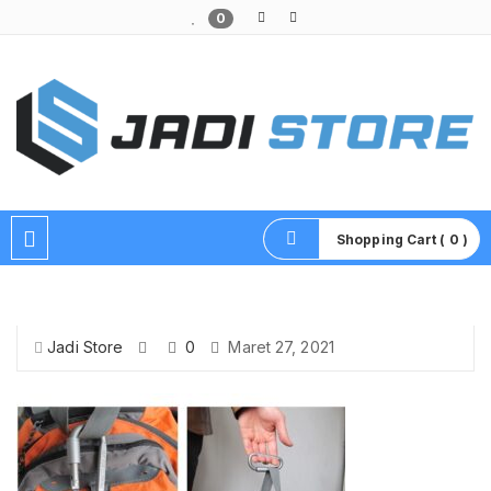
0
Pusat Aksesoris HP, Komputer & Produk Unik di Lamongan
Shopping Cart ( 0 )
Jadi Store
0
Maret 27, 2021