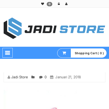
0
Pusat Aksesoris HP, Komputer & Produk Unik di Lamongan
Shopping Cart ( 0 )
Jadi Store
0
Januari 21, 2018