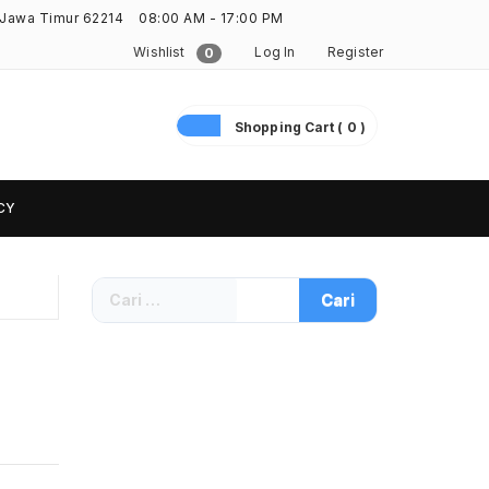
 Jawa Timur 62214
08:00 AM - 17:00 PM
Wishlist
Log In
Register
0
Shopping Cart ( 0 )
CY
Cari
untuk: