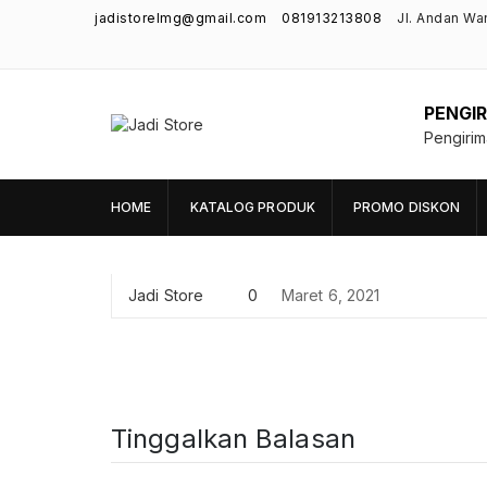
jadistorelmg@gmail.com
081913213808
Jl. Andan Wa
PENGIR
Jadi Store
Pengiri
Pusat Aksesoris HP, Komputer & Produk
Unik di Lamongan
HOME
KATALOG PRODUK
PROMO DISKON
Jadi Store
0
Maret 6, 2021
Tinggalkan Balasan