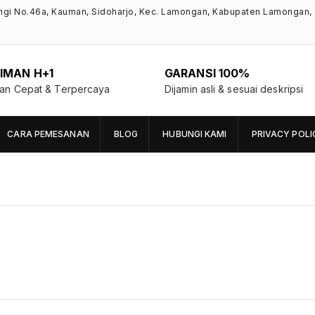
ngi No.46a, Kauman, Sidoharjo, Kec. Lamongan, Kabupaten Lamongan,
IMAN H+1
GARANSI 100%
man Cepat & Terpercaya
Dijamin asli & sesuai deskripsi
CARA PEMESANAN
BLOG
HUBUNGI KAMI
PRIVACY POLI