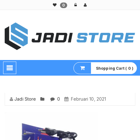
0
Pusat Aksesoris HP, Komputer & Produk Unik di Lamongan
Shopping Cart ( 0 )
Jadi Store
0
Februari 10, 2021