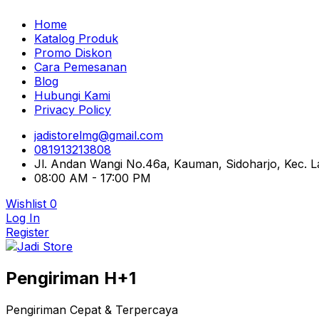
Home
Katalog Produk
Promo Diskon
Cara Pemesanan
Blog
Hubungi Kami
Privacy Policy
jadistorelmg@gmail.com
081913213808
Jl. Andan Wangi No.46a, Kauman, Sidoharjo, Kec.
08:00 AM - 17:00 PM
Wishlist
0
Log In
Register
Pusat Aksesoris HP, Komputer & Produk Unik di Lamong
Pengiriman H+1
Jadi Store
Pengiriman Cepat & Terpercaya