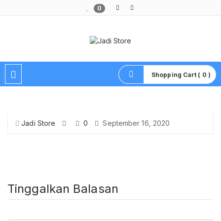
0
Pusat Aksesoris HP, Komputer & Produk Unik di Lamongan
Shopping Cart ( 0 )
Jadi Store
0
September 16, 2020
Tinggalkan Balasan