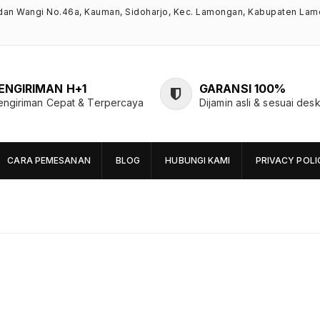
ndan Wangi No.46a, Kauman, Sidoharjo, Kec. Lamongan, Kabupaten Lam
ENGIRIMAN H+1
GARANSI 100%
engiriman Cepat & Terpercaya
Dijamin asli & sesuai desk
CARA PEMESANAN
BLOG
HUBUNGI KAMI
PRIVACY POLI