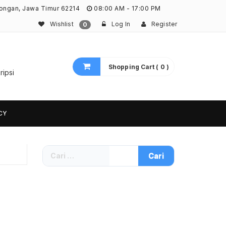
ongan, Jawa Timur 62214
08:00 AM - 17:00 PM
Wishlist
Log In
Register
0
Shopping Cart ( 0 )
ripsi
CY
Cari
untuk: