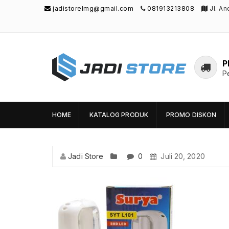
jadistorelmg@gmail.com
081913213808
Jl. A
P
P
Jadi Store
Pusat Aksesoris HP, Komputer & Produk
Unik di Lamongan
HOME
KATALOG PRODUK
PROMO DISKON
Jadi Store
0
Juli 20, 2020