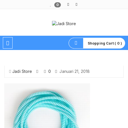
0
Pusat Aksesoris HP, Komputer & Produk Unik di Lamongan
Shopping Cart ( 0 )
Jadi Store
0
Januari 21, 2018