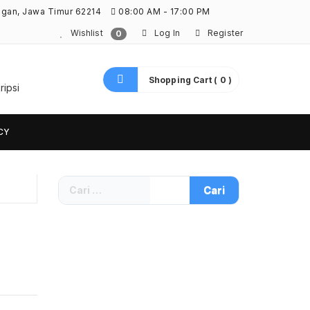
ngan, Jawa Timur 62214
08:00 AM - 17:00 PM
Wishlist
Log In
Register
0
Shopping Cart ( 0 )
ripsi
CY
Cari
untuk: