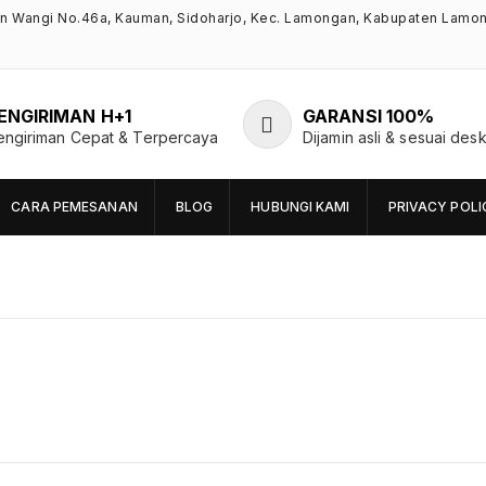
an Wangi No.46a, Kauman, Sidoharjo, Kec. Lamongan, Kabupaten Lamo
ENGIRIMAN H+1
GARANSI 100%
engiriman Cepat & Terpercaya
Dijamin asli & sesuai desk
CARA PEMESANAN
BLOG
HUBUNGI KAMI
PRIVACY POLI