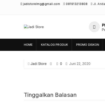
jadistorelmg@gmail.com
081913213808
Jl. And
P
Jadi Store
P
Pusat Aksesoris HP, Komputer & Produk
Unik di Lamongan
HOME
KATALOG PRODUK
PROMO DISKON
Jadi Store
0
Juni 22, 2020
Tinggalkan Balasan