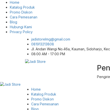
Home
Katalog Produk
Promo Diskon
Cara Pemesanan
Blog
Hubungi Kami
Privacy Policy
jadistorelmg@gmail.com
081913213808
Jl. Andan Wangi No.46a, Kauman, Sidoharjo, K
08:00 AM - 17:00 PM
Pen
Pusat Aksesoris HP, Komputer & Produk
Jadi Store
Unik di Lamongan
Pengiri
Home
Katalog Produk
Promo Diskon
Cara Pemesanan
Blog