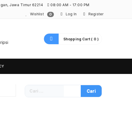
ngan, Jawa Timur 62214
08:00 AM - 17:00 PM
Wishlist
Log In
Register
0
Shopping Cart ( 0 )
ripsi
CY
Cari
untuk: