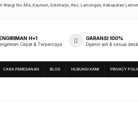
an Wangi No.46a, Kauman, Sidoharjo, Kec. Lamongan, Kabupaten Lamo
ENGIRIMAN H+1
GARANSI 100%
engiriman Cepat & Terpercaya
Dijamin asli & sesuai desk
CARA PEMESANAN
BLOG
HUBUNGI KAMI
PRIVACY POLI