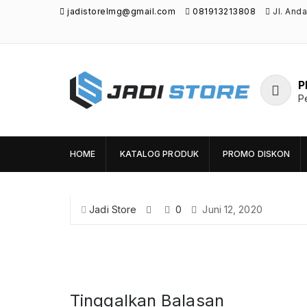
jadistorelmg@gmail.com
081913213808
Jl. And
P
P
Jadi Store
Pusat Aksesoris HP, Komputer & Produk
Unik di Lamongan
HOME
KATALOG PRODUK
PROMO DISKON
Jadi Store
0
Juni 12, 2020
Tinggalkan Balasan