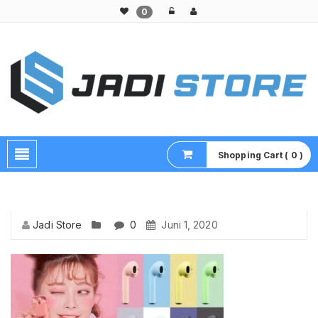
0
Pusat Aksesoris HP, Komputer & Produk Unik di Lamongan
Shopping Cart ( 0 )
Jadi Store
0
Juni 1, 2020