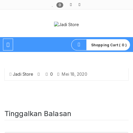
0
Pusat Aksesoris HP, Komputer & Produk Unik di Lamongan
Shopping Cart ( 0 )
Jadi Store
0
Mei 18, 2020
Tinggalkan Balasan