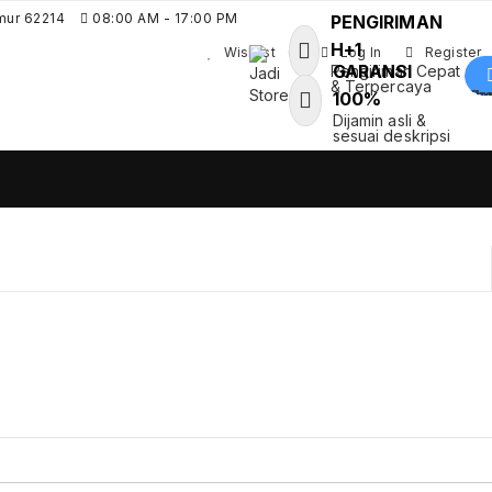
mur 62214
08:00 AM - 17:00 PM
PENGIRIMAN
H+1
Wishlist
0
Log In
Register
GARANSI
Pengiriman Cepat
& Terpercaya
Shoppin
100%
Jadi Store
Dijamin asli &
Pusat Aksesoris HP, Komputer &
sesuai deskripsi
Produk Unik di Lamongan