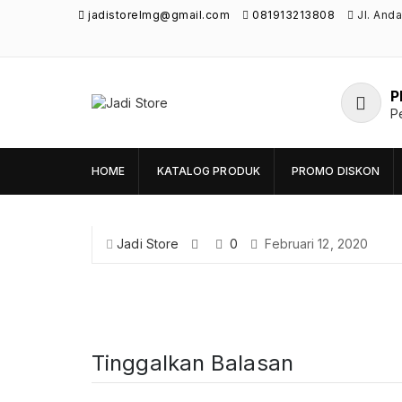
jadistorelmg@gmail.com
081913213808
Jl. And
P
Jadi Store
P
Pusat Aksesoris HP, Komputer & Produk
Unik di Lamongan
HOME
KATALOG PRODUK
PROMO DISKON
Jadi Store
0
Februari 12, 2020
Tinggalkan Balasan