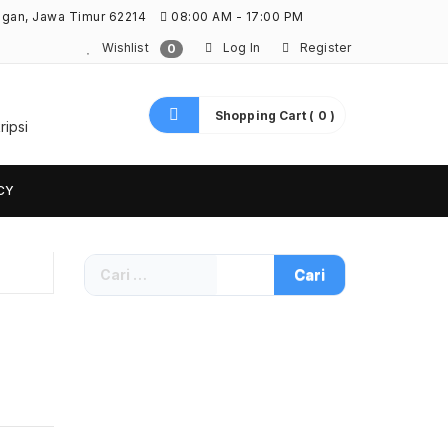
ngan, Jawa Timur 62214
08:00 AM - 17:00 PM
Wishlist
Log In
Register
0
Shopping Cart ( 0 )
ripsi
CY
Cari
untuk: