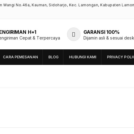
an Wangi No.46a, Kauman, Sidoharjo, Kec. Lamongan, Kabupaten Lamo
ENGIRIMAN H+1
GARANSI 100%
engiriman Cepat & Terpercaya
Dijamin asli & sesuai desk
CARA PEMESANAN
BLOG
HUBUNGI KAMI
PRIVACY POLI