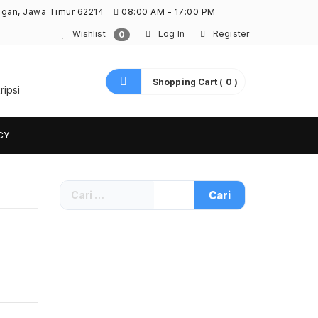
ngan, Jawa Timur 62214
08:00 AM - 17:00 PM
Wishlist
Log In
Register
0
Shopping Cart ( 0 )
ripsi
CY
Cari
untuk: