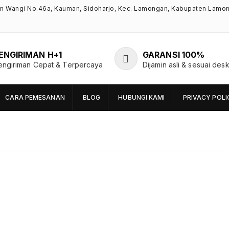
an Wangi No.46a, Kauman, Sidoharjo, Kec. Lamongan, Kabupaten Lamo
ENGIRIMAN H+1
GARANSI 100%
engiriman Cepat & Terpercaya
Dijamin asli & sesuai desk
CARA PEMESANAN
BLOG
HUBUNGI KAMI
PRIVACY POLI