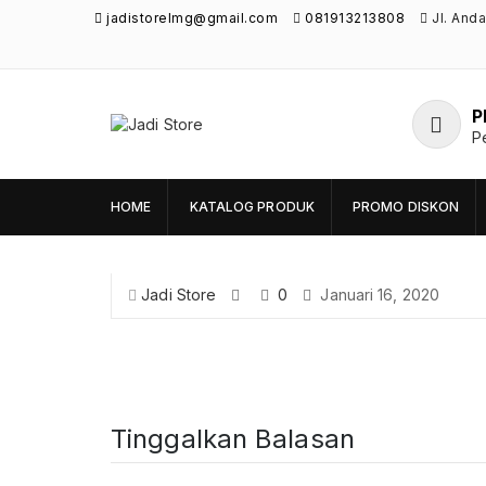
jadistorelmg@gmail.com
081913213808
Jl. And
P
Jadi Store
P
Pusat Aksesoris HP, Komputer & Produk
Unik di Lamongan
HOME
KATALOG PRODUK
PROMO DISKON
Jadi Store
0
Januari 16, 2020
Tinggalkan Balasan