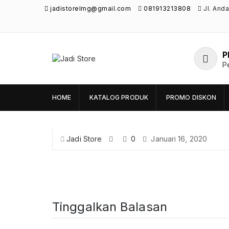
jadistorelmg@gmail.com
081913213808
Jl. And
P
Jadi Store
P
Pusat Aksesoris HP, Komputer & Produk
Unik di Lamongan
HOME
KATALOG PRODUK
PROMO DISKON
Jadi Store
0
Januari 16, 2020
Tinggalkan Balasan