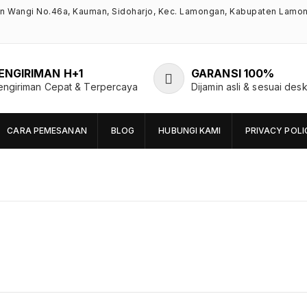
an Wangi No.46a, Kauman, Sidoharjo, Kec. Lamongan, Kabupaten Lamo
ENGIRIMAN H+1
GARANSI 100%
engiriman Cepat & Terpercaya
Dijamin asli & sesuai desk
CARA PEMESANAN
BLOG
HUBUNGI KAMI
PRIVACY POLI