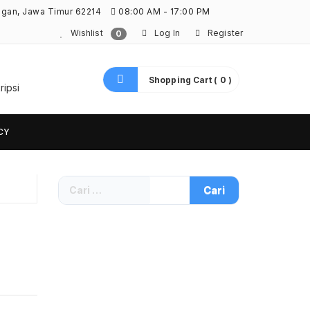
ngan, Jawa Timur 62214
08:00 AM - 17:00 PM
Wishlist
Log In
Register
0
Shopping Cart ( 0 )
ripsi
CY
Cari
untuk: