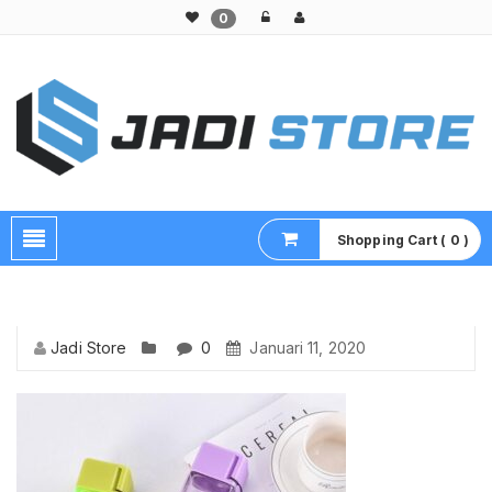
0
Pusat Aksesoris HP, Komputer & Produk Unik di Lamongan
Shopping Cart ( 0 )
Jadi Store
0
Januari 11, 2020