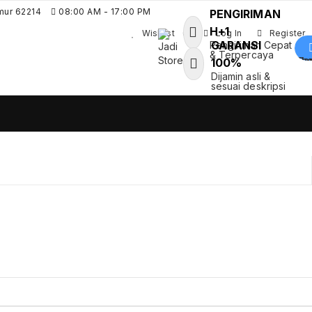
mur 62214
08:00 AM - 17:00 PM
PENGIRIMAN
H+1
Wishlist
0
Log In
Register
GARANSI
Pengiriman Cepat
& Terpercaya
Shoppin
100%
Jadi Store
Dijamin asli &
Pusat Aksesoris HP, Komputer &
sesuai deskripsi
Produk Unik di Lamongan