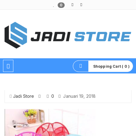
0
Pusat Aksesoris HP, Komputer & Produk Unik di Lamongan
Shopping Cart ( 0 )
Jadi Store
0
Januari 19, 2018