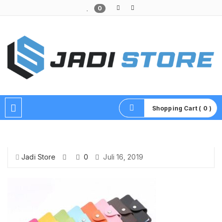
0
Pusat Aksesoris HP, Komputer & Produk Unik di Lamongan
Shopping Cart ( 0 )
Jadi Store
0
Juli 16, 2019