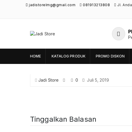
jadistorelmg@gmail.com
081913213808
Jl. And
P
Jadi Store
P
Pusat Aksesoris HP, Komputer & Produk
Unik di Lamongan
HOME
KATALOG PRODUK
PROMO DISKON
Jadi Store
0
Juli 5, 2019
Tinggalkan Balasan