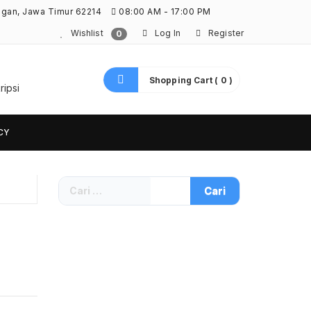
ngan, Jawa Timur 62214
08:00 AM - 17:00 PM
Wishlist
Log In
Register
0
Shopping Cart ( 0 )
ripsi
CY
Cari
untuk: