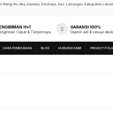
an Wangi No.46a, Kauman, Sidoharjo, Kec. Lamongan, Kabupaten Lamo
ENGIRIMAN H+1
GARANSI 100%
engiriman Cepat & Terpercaya
Dijamin asli & sesuai desk
CARA PEMESANAN
BLOG
HUBUNGI KAMI
PRIVACY POLI