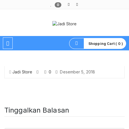
0
Pusat Aksesoris HP, Komputer & Produk Unik di Lamongan
Shopping Cart ( 0 )
Jadi Store
0
Desember 5, 2018
Tinggalkan Balasan