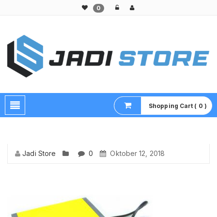
0
Pusat Aksesoris HP, Komputer & Produk Unik di Lamongan
Shopping Cart ( 0 )
Jadi Store
0
Oktober 12, 2018