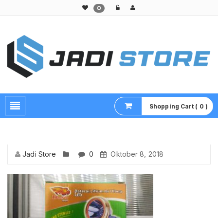
0
Pusat Aksesoris HP, Komputer & Produk Unik di Lamongan
Shopping Cart ( 0 )
Jadi Store
0
Oktober 8, 2018