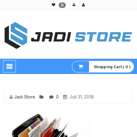
0
Pusat Aksesoris HP, Komputer & Produk Unik di Lamongan
Shopping Cart ( 0 )
Jadi Store
0
Juli 31, 2018