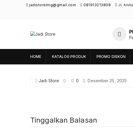
jadistorelmg@gmail.com
081913213808
Jl. And
P
Jadi Store
P
Pusat Aksesoris HP, Komputer & Produk
Unik di Lamongan
HOME
KATALOG PRODUK
PROMO DISKON
Jadi Store
0
Desember 25, 2025
Tinggalkan Balasan