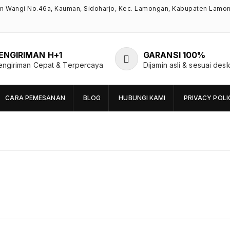
an Wangi No.46a, Kauman, Sidoharjo, Kec. Lamongan, Kabupaten Lamo
ENGIRIMAN H+1
GARANSI 100%
engiriman Cepat & Terpercaya
Dijamin asli & sesuai desk
CARA PEMESANAN
BLOG
HUBUNGI KAMI
PRIVACY POLI