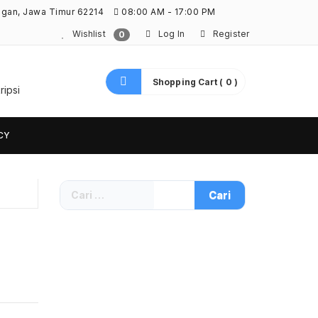
ngan, Jawa Timur 62214
08:00 AM - 17:00 PM
Wishlist
Log In
Register
0
Shopping Cart ( 0 )
ripsi
CY
Cari
untuk: