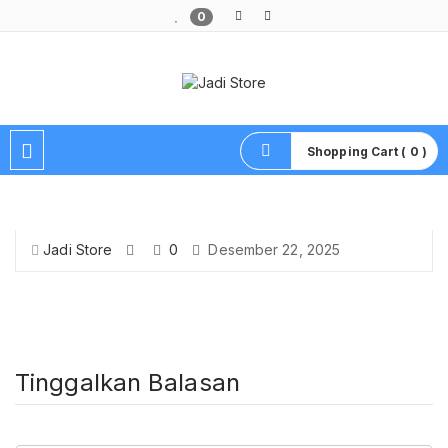
0
Pusat Aksesoris HP, Komputer & Produk Unik di Lamongan
Shopping Cart ( 0 )
Jadi Store
0
Desember 22, 2025
Tinggalkan Balasan