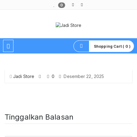
0
Pusat Aksesoris HP, Komputer & Produk Unik di Lamongan
Shopping Cart ( 0 )
Jadi Store
0
Desember 22, 2025
Tinggalkan Balasan