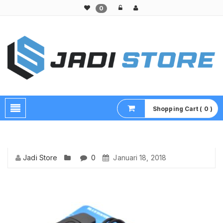
0
Pusat Aksesoris HP, Komputer & Produk Unik di Lamongan
Shopping Cart ( 0 )
Jadi Store
0
Januari 18, 2018