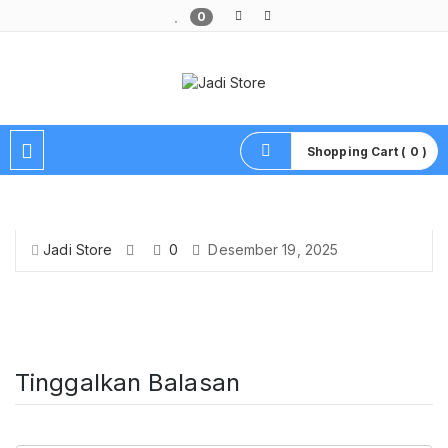
0
Pusat Aksesoris HP, Komputer & Produk Unik di Lamongan
Shopping Cart ( 0 )
Jadi Store
0
Desember 19, 2025
Tinggalkan Balasan