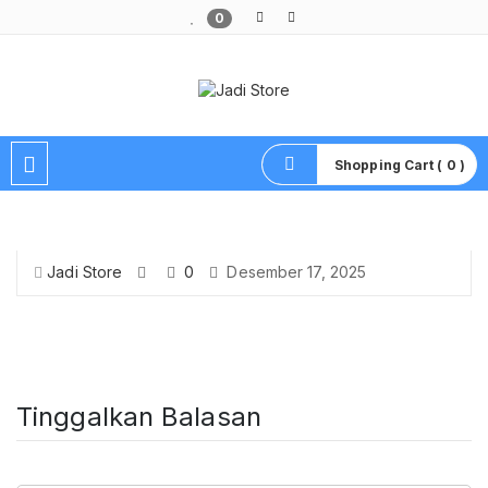
0
Pusat Aksesoris HP, Komputer & Produk Unik di Lamongan
Shopping Cart ( 0 )
Jadi Store
0
Desember 17, 2025
Tinggalkan Balasan